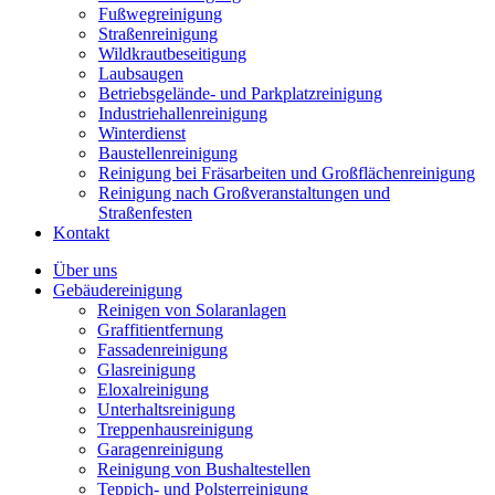
Fußwegreinigung
Straßenreinigung
Wildkrautbeseitigung
Laubsaugen
Betriebsgelände- und Parkplatzreinigung
Industriehallenreinigung
Winterdienst
Baustellenreinigung
Reinigung bei Fräsarbeiten und Großflächenreinigung
Reinigung nach Großveranstaltungen und
Straßenfesten
Kontakt
Über uns
Gebäudereinigung
Reinigen von Solaranlagen
Graffitientfernung
Fassadenreinigung
Glasreinigung
Eloxalreinigung
Unterhaltsreinigung
Treppenhausreinigung
Garagenreinigung
Reinigung von Bushaltestellen
Teppich- und Polsterreinigung