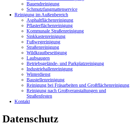
Bauendreinigung
Schmutzfangmattenservice
Reinigung im Außenbereich
Asphaltflächenreinigung
Pflasterflächenreinigung
Kommunale Straßenreinigung
Sinkkastenreinigung
Fußwegreinigung
Straßenreinigung
Wildkrautbeseitigung
Laubsaugen
Betriebsgelände- und Parkplatzreinigung
Industriehallenreinigung
Winterdienst
Baustellenreinigung
Reinigung bei Fräsarbeiten und Großflächenreinigung
Reinigung nach Großveranstaltungen und
Straßenfesten
Kontakt
Datenschutz