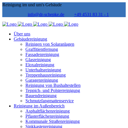
Reinigung im und um's Gebäude
info@dr-schepke.de
+49 4531 83 31 - 1
Über uns
Gebäudereinigung
Reinigen von Solaranlagen
Graffitientfernung
Fassadenreinigung
Glasreinigung
Eloxalreinigung
Unterhaltsreinigung
Treppenhausreinigung
Garagenreinigung
Reinigung von Bushaltestellen
Teppich- und Polsterreinigung
Bauendreinigung
Schmutzfangmattenservice
Reinigung im Außenbereich
Asphaltflächenreinigung
Pflasterflächenreinigung
Kommunale Straßenreinigung
Sinkkastenreinigung