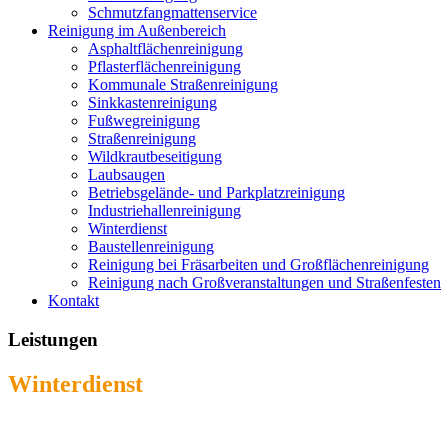
Schmutzfangmattenservice
Reinigung im Außenbereich
Asphaltflächenreinigung
Pflasterflächenreinigung
Kommunale Straßenreinigung
Sinkkastenreinigung
Fußwegreinigung
Straßenreinigung
Wildkrautbeseitigung
Laubsaugen
Betriebsgelände- und Parkplatzreinigung
Industriehallenreinigung
Winterdienst
Baustellenreinigung
Reinigung bei Fräsarbeiten und Großflächenreinigung
Reinigung nach Großveranstaltungen und Straßenfesten
Kontakt
Leistungen
Winterdienst