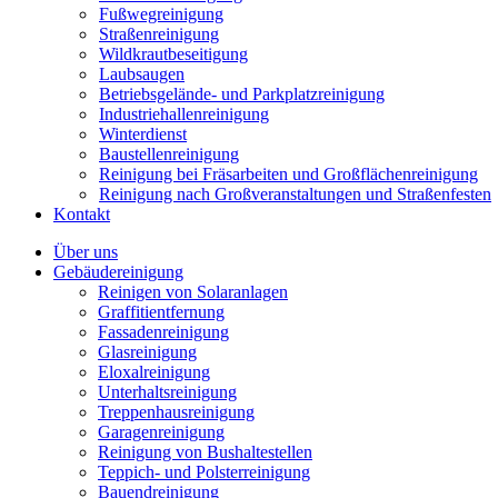
Fußwegreinigung
Straßenreinigung
Wildkrautbeseitigung
Laubsaugen
Betriebsgelände- und Parkplatzreinigung
Industriehallenreinigung
Winterdienst
Baustellenreinigung
Reinigung bei Fräsarbeiten und Großflächenreinigung
Reinigung nach Großveranstaltungen und Straßenfesten
Kontakt
Über uns
Gebäudereinigung
Reinigen von Solaranlagen
Graffitientfernung
Fassadenreinigung
Glasreinigung
Eloxalreinigung
Unterhaltsreinigung
Treppenhausreinigung
Garagenreinigung
Reinigung von Bushaltestellen
Teppich- und Polsterreinigung
Bauendreinigung