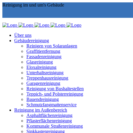
Reinigung im und um's Gebäude
Über uns
Gebäudereinigung
Reinigen von Solaranlagen
Graffitientfernung
Fassadenreinigung
Glasreinigung
Eloxalreinigung
Unterhaltsreinigung
Treppenhausreinigung
Garagenreinigung
Reinigung von Bushaltestellen
Teppich- und Polsterreinigung
Bauendreinigung
Schmutzfangmattenservice
Reinigung im Außenbereich
Asphaltflächenreinigung
Pflasterflächenreinigung
Kommunale Straßenreinigung
Sinkkastenreinigung