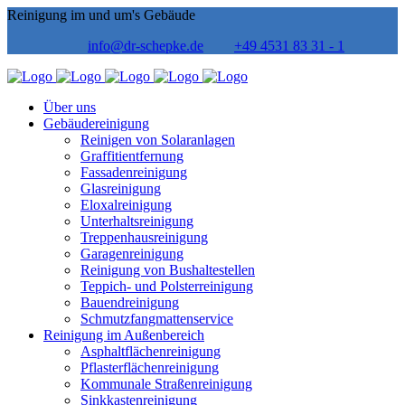
Reinigung im und um's Gebäude
info@dr-schepke.de
+49 4531 83 31 - 1
Über uns
Gebäudereinigung
Reinigen von Solaranlagen
Graffitientfernung
Fassadenreinigung
Glasreinigung
Eloxalreinigung
Unterhaltsreinigung
Treppenhausreinigung
Garagenreinigung
Reinigung von Bushaltestellen
Teppich- und Polsterreinigung
Bauendreinigung
Schmutzfangmattenservice
Reinigung im Außenbereich
Asphaltflächenreinigung
Pflasterflächenreinigung
Kommunale Straßenreinigung
Sinkkastenreinigung